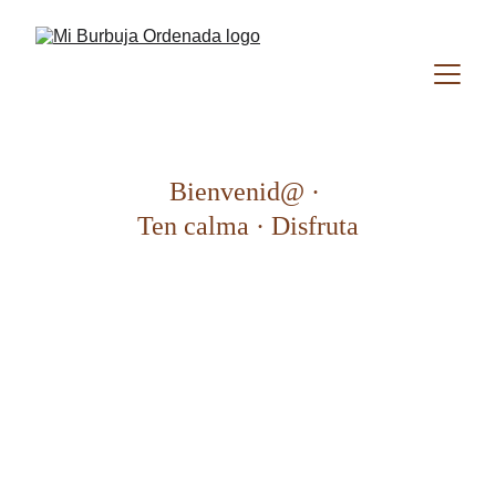
Bienvenid@ · 
Ten calma · Disfruta
"En este mundo 
frenético, parar es la 
verdadera revolución"