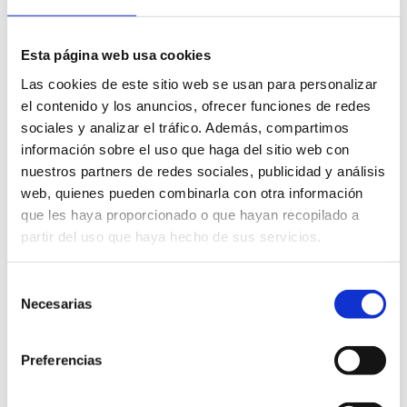
¿Preparada para la libertad?
Esta página web usa cookies
Quizás te sientes 
atrapada en un círculo vicioso
Las cookies de este sitio web se usan para personalizar
que no deja de girar, 
el contenido y los anuncios, ofrecer funciones de redes
donde los días se te escapan y las emociones 
sociales y analizar el tráfico. Además, compartimos
parecen una montaña rusa que no puedes 
información sobre el uso que haga del sitio web con
controlar... 
nuestros partners de redes sociales, publicidad y análisis
web, quienes pueden combinarla con otra información
Quizás te has abierto con alguien de tu entorno o
que les haya proporcionado o que hayan recopilado a
igual lo guardas para ti
, por no preocupar a 
partir del uso que haya hecho de sus servicios.
nadie... 
Selección
Quizás 
ya has empezado a conocerte 
y has 
Necesarias
de
probado distintas técnicas, sesiones, hecho algún 
consentimiento
curso o retiro, flores de bach, has leído sobre la 
Preferencias
manifestación, constelaciones... 