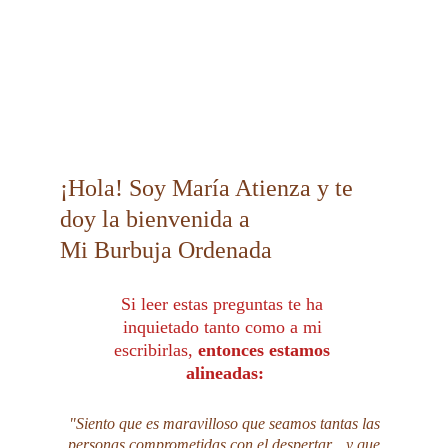
En definitiva: 
¿
Necesitas LIBERARTE
 de esta rueda y volver 
a ti?
¡Hola! Soy María Atienza y te 
doy la bienvenida a 
Mi Burbuja Ordenada
Si leer estas preguntas te ha 
inquietado tanto como a mi 
escribirlas, 
entonces estamos 
alineadas:
"Siento que es maravilloso que seamos tantas las
personas comprometidas con el despertar... y que